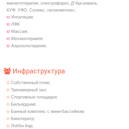
магнитотерапия, электрофорез, Д*Арсонваль,
КУФ, УФО, Солюкс, галокомплекс;
Ингаляции;
ЛФК
Массаж;
Механотераипя;
Аэрозольтерапия.
Инфраструктура
Собственный пляж;
Тренажерный зал;
Спортивные площадки;
Бильярдная;
Банный комплекс с мини-бассейном;
Кинотератр;
Лобби-бар;