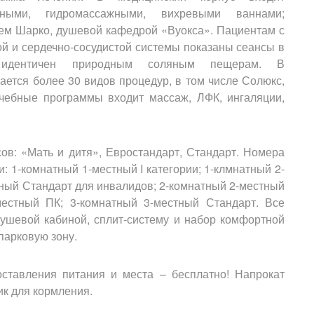
ьными, гидромассажными, вихревыми ваннами;
ем Шарко, душевой кафедрой «Вуокса». Пациентам с
й и сердечно-сосудистой системы показаны сеансы в
й идентичен природным соляным пещерам. В
ается более 30 видов процедур, в том числе Солюкс,
ечебные программы входит массаж, ЛФК, ингаляции,
сов: «Мать и дитя», Евростандарт, Стандарт. Номера
 1-комнатный 1-местный I категории; 1-клмнатный 2-
тный Стандарт для инвалидов; 2-комнатный 2-местный
местный ПК; 3-комнатный 3-местный Стандарт. Все
душевой кабиной, сплит-систему и набор комфортной
парковую зону.
оставления питания и места – бесплатно! Напрокат
ик для кормления.