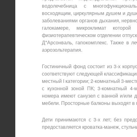
водолечебница с многофункционал
восходящим, циркулярным душем и душ
заболеваниями органов дыхания, нервно
галокамере, микроклимат которо
физиотерапевтическом отделении отпуск
Д*Арсонваль, гапокомплекс. Также в л
аэрозольтерапия.
Гостиничный фонд состоит из 3-х корпу
соответствуют следующей классификации:
местный I категории; 2-комнатный 3-мес
с кухонной зоной ПК; 3-комнатный 4-
номера имеют санузел с ванной и/или 
мебели. Просторные балконы выходят в 
Дети принимаются с 3-х лет; без пред
предоставляется кроватка-манеж, стульч