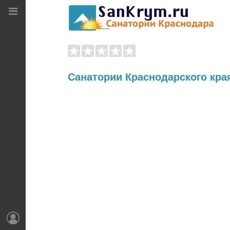
Санатории
Санатории Краснодарского кра
Санатории Сочи
Санатории Анапы
Логин
Санатории Геленджика
Санатории Туапсе
Пароль
реклама на сайте
Вход
Запомнить меня