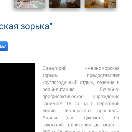
ская зорька"
вы
Санаторий «Черноморская
зорька» предоставляет
круглогодичный отдых, лечение и
реабилитацию. Лечебно-
профилактическое учреждение
занимает 15 га на II береговой
линии Пионерского проспекта
Анапы (пос. Джемете). От
закрытой территории до моря –
300 м. Особенность пляжей в этом