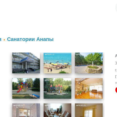
я
Санатории Анапы
3
г
П
+