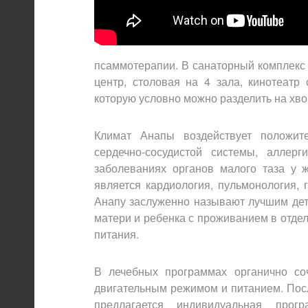
псаммотерапии. В санаторный комплекс 
центр, столовая на 4 зала, кинотеатр
которую условно можно разделить на хв
Климат Анапы воздействует положит
сердечно-сосудистой системы, аллерг
заболеваниях органов малого таза у
является кардиология, пульмонология, г
Анапу заслуженно называют лучшим дет
матери и ребенка с проживанием в отде
питания.
В лечебных программах органично со
двигательным режимом и питанием. Посл
предлагается индивидуальная прог