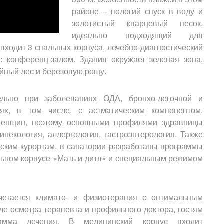
районе – пологий спуск в воду и
золотистый кварцевый песок,
идеально подходящий для
входит 3 спальных корпуса, лечебно-диагностический
 с конференц-залом. Здания окружает зеленая зона,
ойный лес и березовую рощу.
ельно при заболеваниях ОДА, бронхо-легочной и
иях, в том числе, с астматическим компонентом,
 женщин, поэтому основными профилями здравницы
инекология, аллергология, гастроэнтерология. Также
ским курортам, в санатории разработаны программы
льном корпусе «Мать и дитя» и специальным режимом
четается климато- и физиотерапия с оптимальным
е осмотра терапевта и профильного доктора, гостям
рамма лечения. В медицинский корпус входит