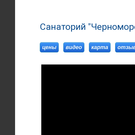
Санаторий "Черномор
Забыли пароль?
Забыли логин?
Регистрация
цены
видео
карта
отзы